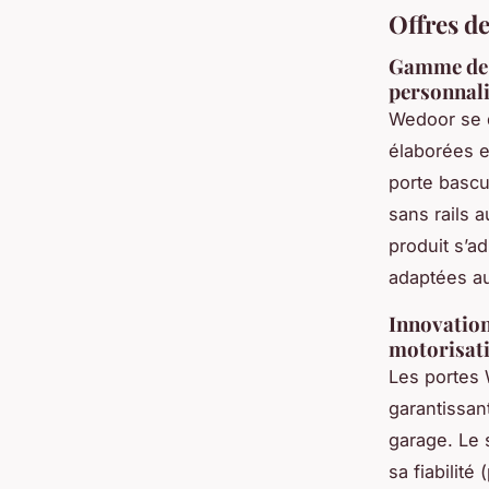
Offres d
Gamme de p
personnali
Wedoor se 
élaborées e
porte bascu
sans rails 
produit s’a
adaptées au
Innovation
motorisati
Les portes
garantissant
garage. Le
sa fiabilité