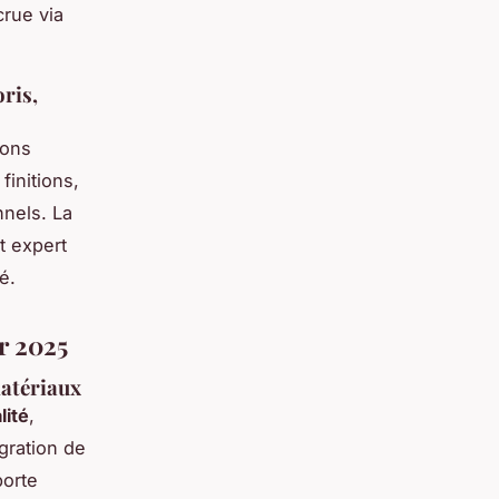
crue via
oris,
ions
finitions,
nnels. La
t expert
é.
r 2025
matériaux
lité
,
égration de
porte