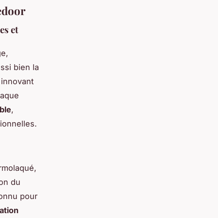
edoor
es et
ge,
ssi bien la
 innovant
haque
ble
,
ionnelles.
rmolaqué,
ion du
connu pour
ation