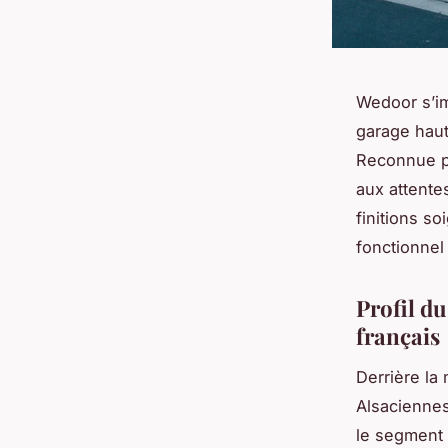
Wedoor s’im
garage haut
Reconnue po
aux attente
finitions s
fonctionnel
Profil d
français
Derrière la
Alsacienne
le segment 