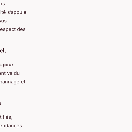
ons
ité s’appuie
sus
 respect des
el,
s pour
ent va du
épannage et
s
ifiés,
 tendances