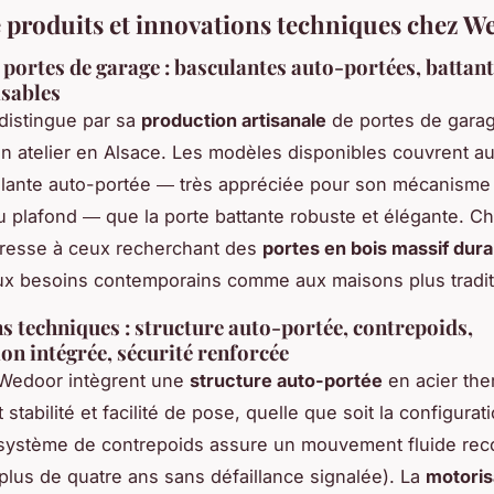
e produits et innovations techniques chez W
ortes de garage : basculantes auto-portées, battant
sables
distingue par sa
production artisanale
de portes de gara
n atelier en Alsace. Les modèles disponibles couvrent au
lante auto-portée ― très appréciée pour son mécanisme
au plafond ― que la porte battante robuste et élégante. C
dresse à ceux recherchant des
portes en bois massif dura
x besoins contemporains comme aux maisons plus tradit
s techniques : structure auto-portée, contrepoids,
on intégrée, sécurité renforcée
 Wedoor intègrent une
structure auto-portée
en acier the
 stabilité et facilité de pose, quelle que soit la configurat
 système de contrepoids assure un mouvement fluide re
 (plus de quatre ans sans défaillance signalée). La
motoris