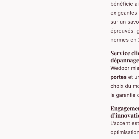
bénéficie a
exigeantes 
sur un savo
éprouvés, g
normes en 
Service cl
dépannage 
Wedoor mise
portes
et u
choix du mo
la garantie 
Engagement
d’innovati
L’accent est
optimisatio