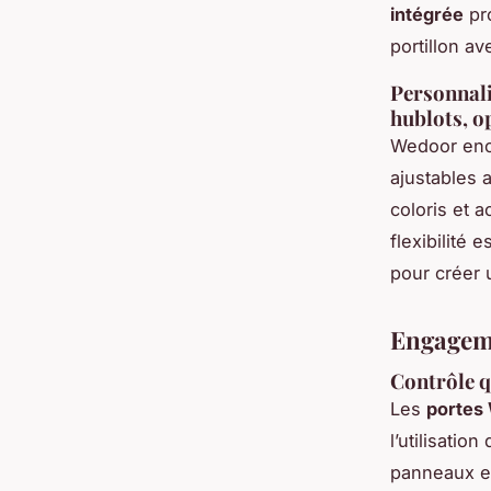
intégrée
pro
portillon av
Personnali
hublots, o
Wedoor enc
ajustables a
coloris et 
flexibilité
pour créer u
Engageme
Contrôle q
Les
portes
l’utilisatio
panneaux en