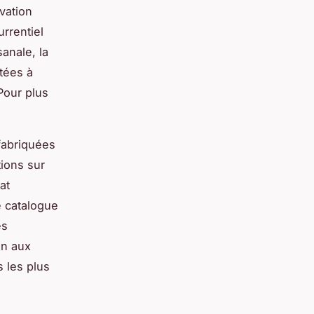
vation
rrentiel
anale, la
ptées à
Pour plus
fabriquées
tions sur
at
e catalogue
es
en aux
s les plus