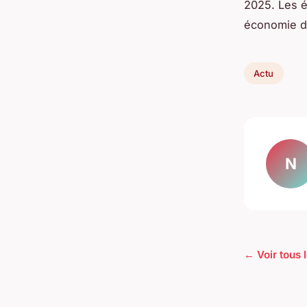
2025. Les é
économie d’
Actu
N
← Voir tous l