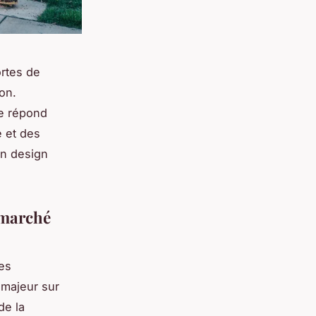
rtes de
on.
ne répond
e et des
en design
 marché
es
majeur sur
de la