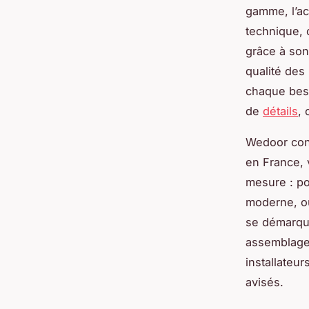
gamme, l’ac
technique, 
grâce à son
qualité des 
chaque beso
de
détails
, 
Wedoor cons
en France, v
mesure : po
moderne, ou
se démarque
assemblages
installateu
avisés.