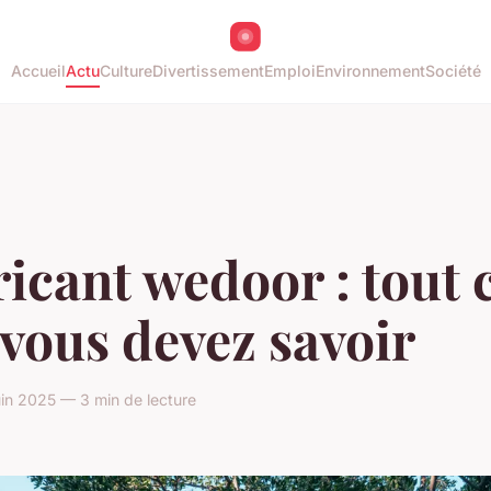
Accueil
Actu
Culture
Divertissement
Emploi
Environnement
Société
icant wedoor : tout 
vous devez savoir
in 2025 — 3 min de lecture