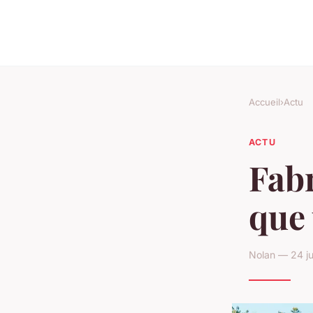
Accueil
›
Actu
ACTU
Fabr
que 
Nolan — 24 ju